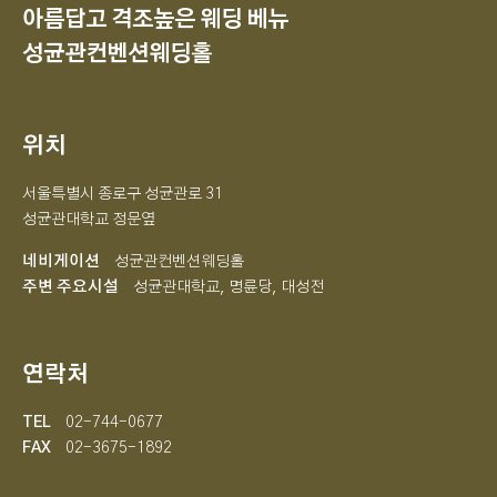
아름답고 격조높은 웨딩 베뉴
성균관컨벤션웨딩홀
위치
서울특별시 종로구 성균관로 31
성균관대학교 정문옆
네비게이션
성균관컨벤션웨딩홀
주변 주요시설
성균관대학교, 명륜당, 대성전
연락처
TEL
02-744-0677
FAX
02-3675-1892